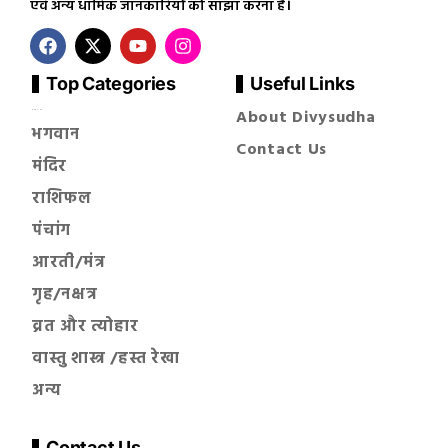
एवं अन्य धार्मिक जानकारियों को साझा करना है।
Top Categories
Useful Links
About Divysudha
सनातन धर्म
भगवान
Contact Us
मंदिर
राशिफल
पंचांग
आरती/मंत्र
गृह/नक्षत्र
व्रत और त्योहार
वास्तु शास्त्र /हस्त रेखा
अन्य
Contact Us