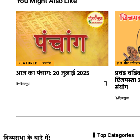
You Might Also Like
FEATURED
पंचांग
व्रत और त्योहा
आज का पंचाग: 20 जुलाई 2025
प्रचंड चंड
छिन्नमस्ता 
By
दिव्यसुधा
संयोग
By
दिव्यसुधा
Top Categories
दिव्यसुधा के बारे में!