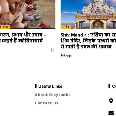
स्त रेखा
मंदिर
कारण, प्रभाव और उपाय –
Shiv Mandir : एशिया का स
 कहते हैं ज्योतिषाचार्य
शिव मंदिर, जिसके पत्थरों क
से आती है डमरू की आवाज
By
दिव्यसुधा
Useful Links
C
About Divysudha
Contact Us