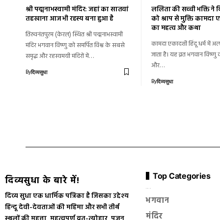
श्री पद्मनाभस्वामी मंदिर: जहां का सातवां
ललिता की सच्ची भक्ति ने
तहखाना आज भी रहस्य बना हुआ है
को श्राप से मुक्ति कामदा 
का महत्व और कथा
तिरुवनंतपुरम (केरल) स्थित श्री पद्मनाभस्वामी
कामदा एकादशी हिंदू धर्म में अत्
मंदिर भगवान विष्णु को समर्पित विश्व के सबसे
जाता है। यह व्रत भगवान विष्णु क
समृद्ध और रहस्यमयी मंदिरों में…
और…
By
दिव्यसुधा
By
दिव्यसुधा
Top Categories
दिव्यसुधा के बारे में!
सनातन धर्म
दिव्य सुधा एक धार्मिक पत्रिका है जिसका उद्देश्य
भगवान
हिन्दू देवी-देवताओं की महिमा और सभी तीर्थ
मंदिर
स्थलों की महत्ता, महत्वपूर्ण व्रत-त्योहार, पूजन