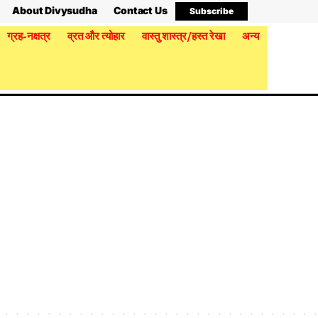
About Divysudha
Contact Us
Subscribe
ग्रह-नक्षत्र
व्रत और त्योहार
वास्तु शास्त्र/हस्त रेखा
अन्य