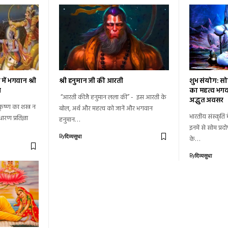
में भगवान श्री
श्री हनुमान जी की आरती
शुभ संयोग: सो
र
का महत्व भगव
“आरती कीजै हनुमान लला की” - इस आरती के
अद्भुत अवसर
कृष्ण का शस्त्र न
बोल, अर्थ और महत्व को जानें और भगवान
भारतीय संस्कृति म
रण प्रतिज्ञा
हनुमान…
इनमें से सोम प्र
By
दिव्यसुधा
के…
By
दिव्यसुधा