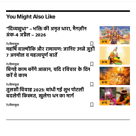
You Might Also Like
“दिव्यसुधा” – भक्ति की अमृत धारा, मैगज़ीन
अंक-4 अप्रैल – 2026
अन्य
By
दिव्यसुधा
महर्षि वाल्मीकि और रामायण: जानिए उनसे जुड़ी
7 अनमोल व महत्वपूर्ण बातें
अन्य
By
दिव्यसुधा
बिगड़े काम बनेंगे आसान, यदि रविवार के दिन
करें ये काम
अन्य
By
दिव्यसुधा
तुलसी विवाह 2025: बांधी गई शुभ पोटली
बदलेगी किस्मत, खुलेगा धन का मार्ग
अन्य
By
दिव्यसुधा