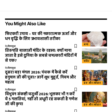
You Might Also Like
फिटकरी उपाय – घर की नकारात्मक ऊर्जा और
धन वृद्धि के लिए प्रभावशाली तरीका
अन्य
By
दिव्यसुधा
तिरुपति बालाजी मंदिर के रहस्य: क्यों माना
जाता है इसे दुनिया के सबसे चमत्कारी मंदिरों में
से एक?
मंदिर
By
दिव्यसुधा
दूसरा बड़ा मंगल 2026: पंचक में कैसे करें
हनुमान जी की पूजा? जानें शुभ मुहूर्त, नियम और
महत्व
व्रत और त्योहार
By
दिव्यसुधा
विभुवन संकष्टी चतुर्थी 2026: भूलकर भी न करें
ये 5 गलतियां, नहीं तो अधूरी रह सकती है गणेश
जी की कृपा
व्रत और त्योहार
By
दिव्यसुधा