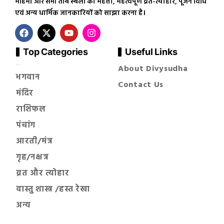
महिमा और सभी तीर्थ स्थलों की महत्ता, महत्वपूर्ण व्रत-त्योहार, पूजन विधि
एवं अन्य धार्मिक जानकारियों को साझा करना है।
Top Categories
Useful Links
About Divysudha
सनातन धर्म
भगवान
Contact Us
मंदिर
राशिफल
पंचांग
आरती/मंत्र
गृह/नक्षत्र
व्रत और त्योहार
वास्तु शास्त्र /हस्त रेखा
अन्य