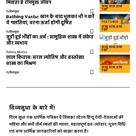
मिलता है रोगमुक्त जीवन
वास्तु शास्त्र/हस्त
रेखा
By
दिव्यसुधा
Bathing Vastu: स्नान के बाद भूलकर भी न करें
ये गलतियां, वरना ऊर्जा होगी दूषित
FEATURED
वास्तु शास्त्र/हस्त
रेखा
By
दिव्यसुधा
जुड़ी हुई भौंहों का अर्थ : सामुद्रिक शास्त्र में संकेत
और स्वभाव
वास्तु शास्त्र/हस्त
रेखा
By
Ekta Mishra
लाल किताब: सरल ज्योतिष और हस्तरेखा
शास्त्र का मिश्रण
वास्तु शास्त्र/हस्त
रेखा
By
दिव्यसुधा
दिव्यसुधा के बारे में!
दिव्य सुधा एक धार्मिक पत्रिका है जिसका उद्देश्य हिन्दू देवी-देवताओं की
महिमा और सभी तीर्थ स्थलों की महत्ता, महत्वपूर्ण व्रत-त्योहार, पूजन विधि
एवं अन्य धार्मिक जानकारियों को साझा करना है।