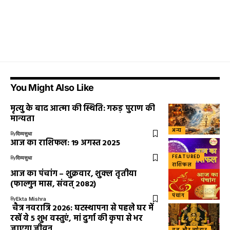
You Might Also Like
मृत्यु के बाद आत्मा की स्थिति: गरुड़ पुराण की
मान्यता
अन्य
By
दिव्यसुधा
आज का राशिफल: 19 अगस्त 2025
FEATURED
By
दिव्यसुधा
राशिफल
आज का पंचांग – शुक्रवार, शुक्ल तृतीया
(फाल्गुन मास, संवत् 2082)
पंचांग
By
Ekta Mishra
चैत्र नवरात्रि 2026: घटस्थापना से पहले घर में
रखें ये 5 शुभ वस्तुएं, मां दुर्गा की कृपा से भर
जाएगा जीवन
व्रत और त्योहार