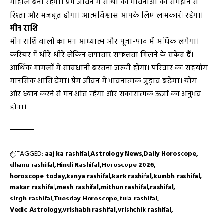
माहौल बना रहेगा। प्रेम जीवन में साथी की भावनाओं को समझने से
रिश्ता और मजबूत होगा। आत्मविश्वास आपके लिए लाभकारी रहेगा।
मीन राशि
मीन राशि वालों का मन आध्यात्म और पूजा-पाठ में अधिक लगेगा।
करियर में धीरे-धीरे लेकिन लगातार सफलता मिलने के संकेत हैं।
आर्थिक मामलों में सावधानी बरतना जरूरी होगा। परिवार का सहयोग
मानसिक शांति देगा। प्रेम जीवन में भावनात्मक जुड़ाव बढ़ेगा। योग
और ध्यान करने से मन शांत रहेगा और सकारात्मक ऊर्जा का अनुभव
होगा।
TAGGED:
aaj ka rashifal
Astrology News
Daily Horoscope
dhanu rashifal
Hindi Rashifal
Horoscope 2026
horoscope today
kanya rashifal
kark rashifal
kumbh rashifal
makar rashifal
mesh rashifal
mithun rashifal
rashifal
singh rashifal
Tuesday Horoscope
tula rashifal
Vedic Astrology
vrishabh rashifal
vrishchik rashifal