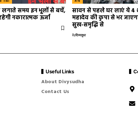
स्त रेखा
अन्य
ा लगाते समय इन भूलों से बचें,
सावन से पहले घर लाएं ये 4 शु
रहेगी नकारात्मक ऊर्जा
महादेव की कृपा से भर जाए
सुख-समृद्धि से
By
दिव्यसुधा
Useful Links
C
About Divysudha
Contact Us