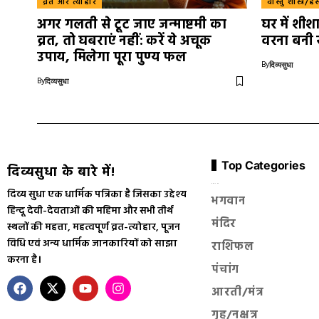
व्रत और त्योहार
वास्तु शास्त्र/ह
अगर गलती से टूट जाए जन्माष्टमी का
घर में शीश
व्रत, तो घबराएं नहीं: करें ये अचूक
वरना बनी 
उपाय, मिलेगा पूरा पुण्य फल
By
दिव्यसुधा
By
दिव्यसुधा
Top Categories
दिव्यसुधा के बारे में!
सनातन धर्म
दिव्य सुधा एक धार्मिक पत्रिका है जिसका उद्देश्य
भगवान
हिन्दू देवी-देवताओं की महिमा और सभी तीर्थ
मंदिर
स्थलों की महत्ता, महत्वपूर्ण व्रत-त्योहार, पूजन
विधि एवं अन्य धार्मिक जानकारियों को साझा
राशिफल
करना है।
पंचांग
आरती/मंत्र
गृह/नक्षत्र