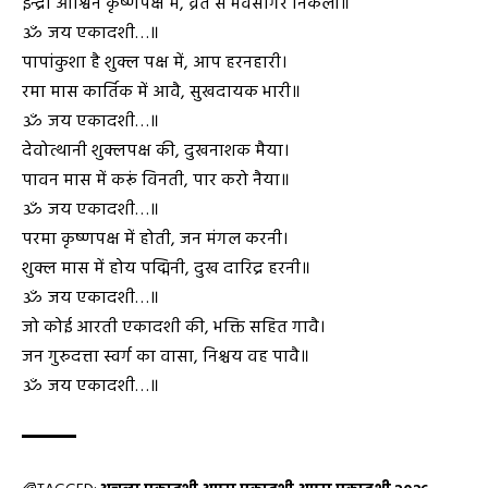
इन्द्रा आश्विन कृष्णपक्ष में, व्रत से भवसागर निकला॥
ॐ जय एकादशी…॥
पापांकुशा है शुक्ल पक्ष में, आप हरनहारी।
रमा मास कार्तिक में आवै, सुखदायक भारी॥
ॐ जय एकादशी…॥
देवोत्थानी शुक्लपक्ष की, दुखनाशक मैया।
पावन मास में करूं विनती, पार करो नैया॥
ॐ जय एकादशी…॥
परमा कृष्णपक्ष में होती, जन मंगल करनी।
शुक्ल मास में होय पद्मिनी, दुख दारिद्र हरनी॥
ॐ जय एकादशी…॥
जो कोई आरती एकादशी की, भक्ति सहित गावै।
जन गुरुदत्ता स्वर्ग का वासा, निश्चय वह पावै॥
ॐ जय एकादशी…॥