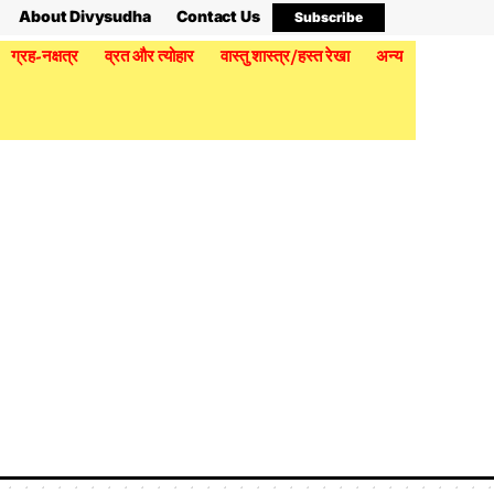
About Divysudha
Contact Us
Subscribe
ग्रह-नक्षत्र
व्रत और त्योहार
वास्तु शास्त्र/हस्त रेखा
अन्य