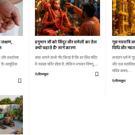
के लक्षण,
हनुमान जी को सिंदूर और चमेली का तेल
गुप्त नवरात्रि
त
क्यों चढ़ाते हैं? जानें कारण
विधि और महत्
त्र और हस्तरेखा
क्या आपने कभी गौर किया है कि हर शिव मंदिर
सनातन धर्म में गुप्
 है। सामुद्रिक
में नवग्रह मंदिर होता है, लेकिन भगवान विष्णु,…
और दस महाविद्य
पवित्र समय…
By
दिव्यसुधा
By
दिव्यसुधा