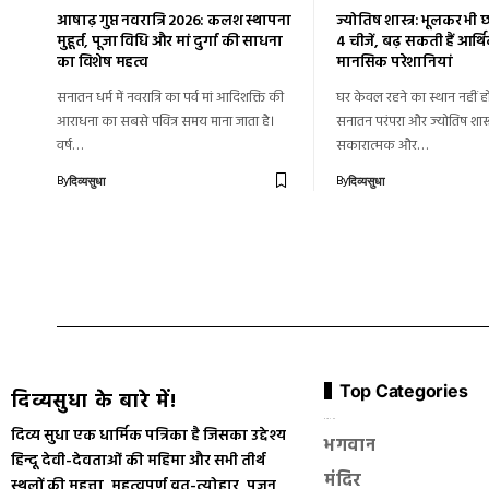
आषाढ़ गुप्त नवरात्रि 2026: कलश स्थापना
ज्योतिष शास्त्र: भूलकर भी छ
मुहूर्त, पूजा विधि और मां दुर्गा की साधना
4 चीजें, बढ़ सकती हैं आर्
का विशेष महत्व
मानसिक परेशानियां
सनातन धर्म में नवरात्रि का पर्व मां आदिशक्ति की
घर केवल रहने का स्थान नहीं ह
आराधना का सबसे पवित्र समय माना जाता है।
सनातन परंपरा और ज्योतिष शास्त
वर्ष…
सकारात्मक और…
By
By
दिव्यसुधा
दिव्यसुधा
Top Categories
दिव्यसुधा के बारे में!
सनातन धर्म
दिव्य सुधा एक धार्मिक पत्रिका है जिसका उद्देश्य
भगवान
हिन्दू देवी-देवताओं की महिमा और सभी तीर्थ
मंदिर
स्थलों की महत्ता, महत्वपूर्ण व्रत-त्योहार, पूजन