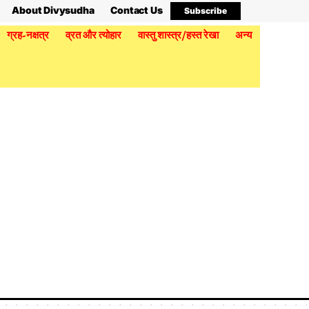
About Divysudha
Contact Us
Subscribe
ग्रह-नक्षत्र
व्रत और त्योहार
वास्तु शास्त्र/हस्त रेखा
अन्य