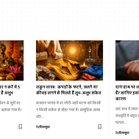
र न करें ये 5
शकुन शास्त्र : कपड़ों के फटने, जलने या
दाएं हाथ पर ल
ा है अशुभ
कीचड़ लगने से मिलते हैं शुभ-अशुभ संकेत
है? जानिए इसक
कारण
जीवन से जुड़ी हर
सनातन परंपरा में हर छोटी-बड़ी घटना को किसी
दांए हाथ में लाल
व बताया गया है।
न किसी संकेत से जोड़ा गया है। सामुद्रिक शास्त्र
संस्कृति में बहु
और…
परंपरा…
By
दिव्यसुधा
By
दिव्यसुधा